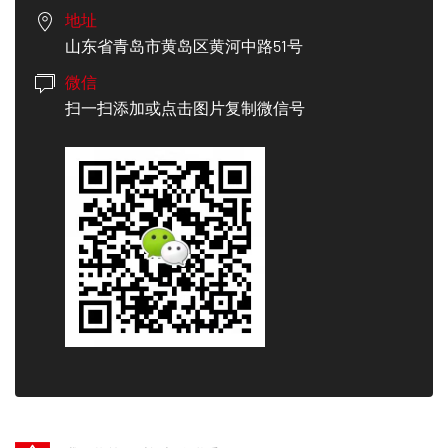
地址
山东省青岛市黄岛区黄河中路51号
微信
扫一扫添加或点击图片复制微信号