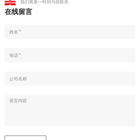
我们将第一时间与你联系
在线留言