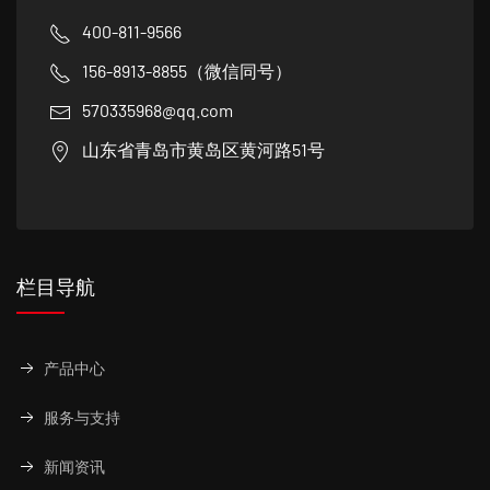
400-811-9566
156-8913-8855（微信同号）
570335968@qq.com
山东省青岛市黄岛区黄河路51号
栏目导航
产品中心
服务与支持
新闻资讯